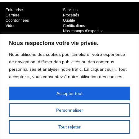
Entreprise
Services
Carrière
Procédés
Coordonnées
Qualité
Video
Certifications
Nos champs d’expertise
Nous respectons votre vie privée.
Nous utilisons des cookies pour améliorer votre expérience
de navigation, diffuser des publicités ou des contenus
personnalisés et analyser notre trafic. En cliquant sur « Tout
accepter », vous consentez à notre utilisation des cookies.
Copyright © 2026 - Paber Aluminium. Tous droits réservés -
Politique de
confidentialité
Accepter tout
Personnaliser
Tout rejeter
Nos champs d’expertise