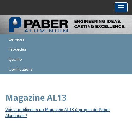
Toggl
navig
Services
Procédés
Qualité
Certifications
Magazine AL13
Voir la publication du Magazine AL13 à propos de Paber
Aluminium !