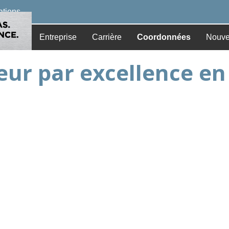
cations
Entreprise
Carrière
Coordonnées
Nouve
seur par excellence e