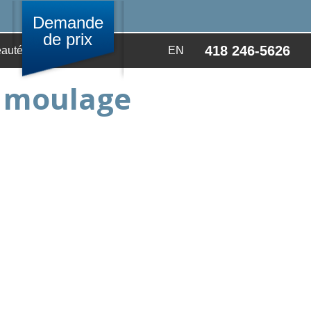
Demande
de prix
418 246-5626
autés
Video
EN
n moulage