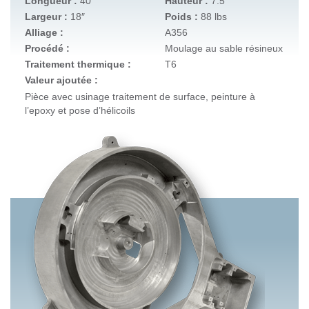
Longueur :
40″
Hauteur :
7.5″
Largeur :
18″
Poids :
88 lbs
Alliage :
A356
Procédé :
Moulage au sable résineux
Traitement thermique :
T6
Valeur ajoutée :
Pièce avec usinage traitement de surface, peinture à
l’epoxy et pose d’hélicoils