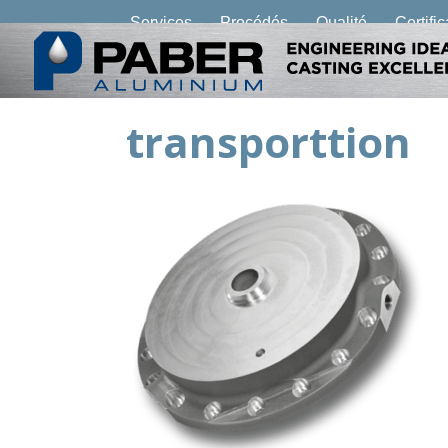
Services
Procédés
Qualité
Certifi
transporttion