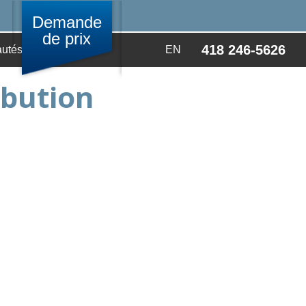
Demande
de prix
418 246-5626
utés
Video
EN
ibution