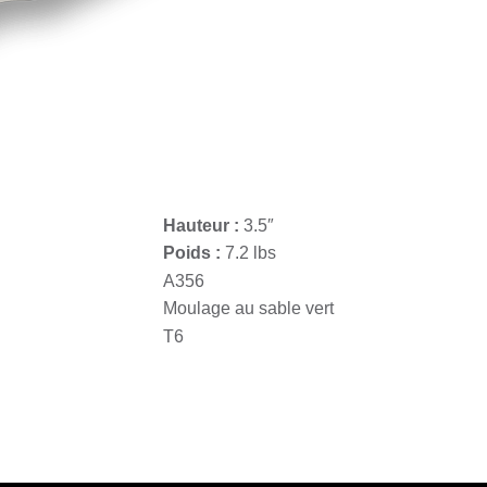
es de distribution d’énergie
Hauteur :
3.5″
Poids :
7.2 lbs
A356
Moulage au sable vert
T6