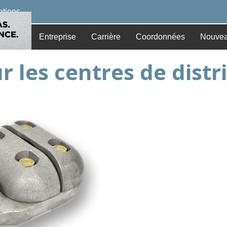
cations
Entreprise
Carrière
Coordonnées
Nouvea
 les centres de distr