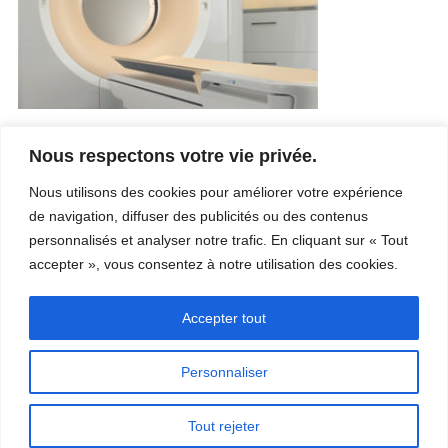
Nous respectons votre vie privée.
Entreprise
Services
Nous utilisons des cookies pour améliorer votre expérience
Carrière
Procédés
de navigation, diffuser des publicités ou des contenus
Coordonnées
Qualité
Video
Certifications
personnalisés et analyser notre trafic. En cliquant sur « Tout
Nos champs d’expertise
accepter », vous consentez à notre utilisation des cookies.
Accepter tout
Personnaliser
Copyright © 2026 - Paber Aluminium. Tous droits réservés -
Politique de
Tout rejeter
confidentialité
Nos champs d’expertise