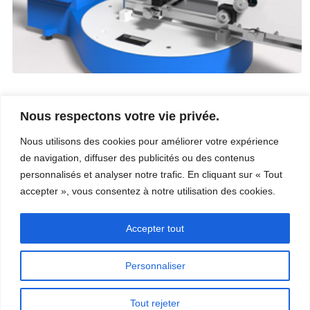
Nous respectons votre vie privée.
Entreprise
Services
Nous utilisons des cookies pour améliorer votre expérience
Carrière
Procédés
de navigation, diffuser des publicités ou des contenus
Coordonnées
Qualité
Video
Certifications
personnalisés et analyser notre trafic. En cliquant sur « Tout
Nos champs d’expertise
accepter », vous consentez à notre utilisation des cookies.
Accepter tout
Personnaliser
Copyright © 2026 - Paber Aluminium. Tous droits réservés -
Politique de
Tout rejeter
confidentialité