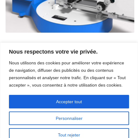
Nous respectons votre vie privée.
Entreprise
Services
Nous utilisons des cookies pour améliorer votre expérience
Carrière
Procédés
de navigation, diffuser des publicités ou des contenus
Coordonnées
Qualité
Video
Certifications
personnalisés et analyser notre trafic. En cliquant sur « Tout
Nos champs d’expertise
accepter », vous consentez à notre utilisation des cookies.
Accepter tout
Personnaliser
Copyright © 2026 - Paber Aluminium. Tous droits réservés -
Politique de
Tout rejeter
confidentialité