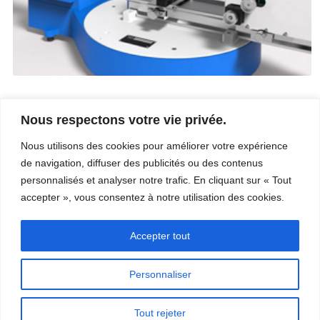
Nous respectons votre vie privée.
Entreprise
Services
Nous utilisons des cookies pour améliorer votre expérience
Carrière
Procédés
de navigation, diffuser des publicités ou des contenus
Coordonnées
Qualité
Video
Certifications
personnalisés et analyser notre trafic. En cliquant sur « Tout
Nos champs d’expertise
accepter », vous consentez à notre utilisation des cookies.
Accepter tout
Personnaliser
Copyright © 2026 - Paber Aluminium. Tous droits réservés -
Politique de
Tout rejeter
confidentialité